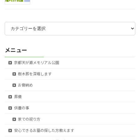
カ
テ
ゴ
リ
ー
メニュー
京都天が瀬メモリアル公園
樹木葬を深堀します
お骨納め
葬儀
供養の事
家での祀り方
安心できるお墓の探した方教えます