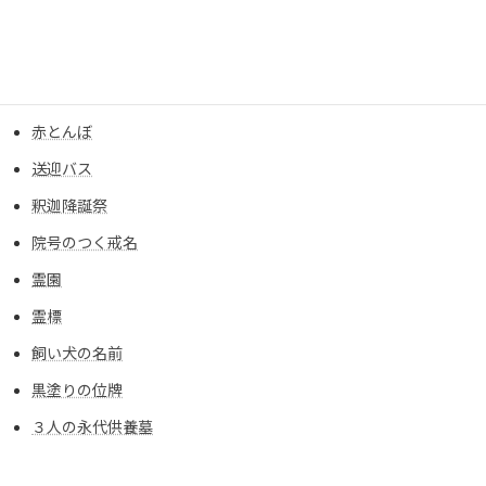
菩提寺
葬儀
象嵌
赤とんぼ
送迎バス
釈迦降誕祭
院号のつく戒名
霊園
霊標
飼い犬の名前
黒塗りの位牌
３人の永代供養墓