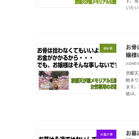
す。当
いたい
お骨
樹木葬
嬢様
2024年
京都天
始まり
ます。
紙は、
お墓
お墓の事