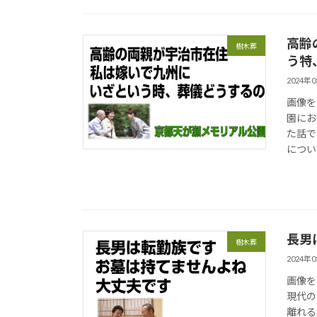
高齢
樹木葬
う特
2024年
画像を
園にお
た話で
につい
長男
樹木葬
2024年
画像を
現代の
離れる