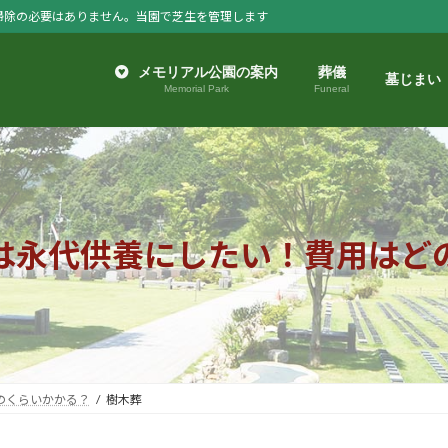
掃除の必要はありません。当園で芝生を管理します
メモリアル公園の案内
葬儀
墓じまい
Memorial Park
Funeral
は永代供養にしたい！費用はど
のくらいかかる？
樹木葬