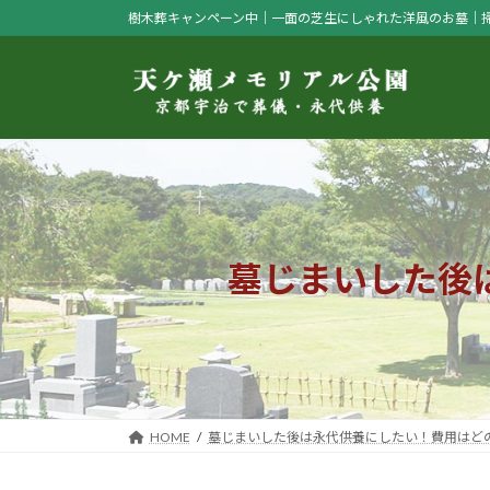
コ
ナ
樹木葬キャンペーン中｜一面の芝生にしゃれた洋風のお墓｜
ン
ビ
テ
ゲ
ン
ー
ツ
シ
へ
ョ
ス
ン
キ
に
ッ
移
プ
動
墓じまいした後
HOME
墓じまいした後は永代供養にしたい！費用はど