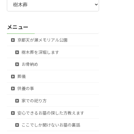
テ
ゴ
リ
メニュー
ー
京都天が瀬メモリアル公園
樹木葬を深堀します
お骨納め
葬儀
供養の事
家での祀り方
安心できるお墓の探した方教えます
ここでしか聞けないお墓の裏話