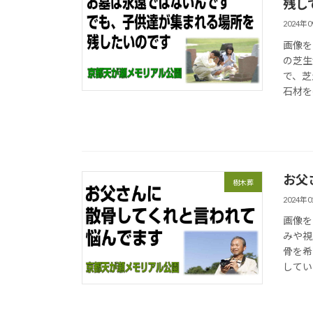
残し
2024年
画像を
の芝生
で、芝
石材を
お父
樹木葬
2024年
画像を
みや視
骨を希
してい