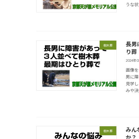
うな状
長男
樹木葬
り葬
2024年
画像を
男に障
見学し
みや決
みん
樹木葬
か？