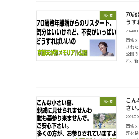
70
樹木葬
うす
2024年
画像を
された
公園の
れ、新
こん
樹木葬
さい
2024年
画像を
葬を検