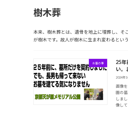
樹木葬
本来、樹木葬とは、遺骨を地上に埋葬し、そ
が樹木です。故人が樹木に生まれ変わるとい
25
お墓の事
い。
2024年
画像を
園の墓
しまし
像して