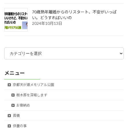
70歳熟年離婚からのリスタート、不安がいっぱ
い。どうすればいいの
2024年10月13日
カ
テ
ゴ
リ
ー
メニュー
京都天が瀬メモリアル公園
樹木葬を深堀します
お骨納め
葬儀
供養の事