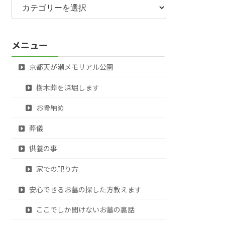
テ
ゴ
リ
メニュー
ー
京都天が瀬メモリアル公園
樹木葬を深堀します
お骨納め
葬儀
供養の事
家での祀り方
安心できるお墓の探した方教えます
ここでしか聞けないお墓の裏話