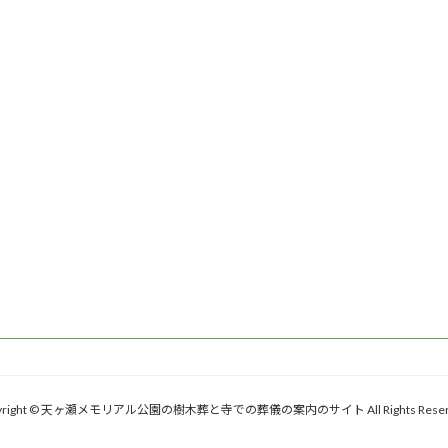
yright © 天ヶ瀬メモリアル公園の樹木葬と寺での葬儀の案内のサイト All Rights Reser