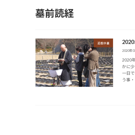
墓前読経
20
追善供養
2020年
202
かに少
一日で
う事・