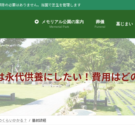
掃除の必要はありません。当園で芝生を管理します
メモリアル公園の案内
葬儀
墓じまい
Memorial Park
Funeral
は永代供養にしたい！費用はど
のくらいかかる？
墓前読経