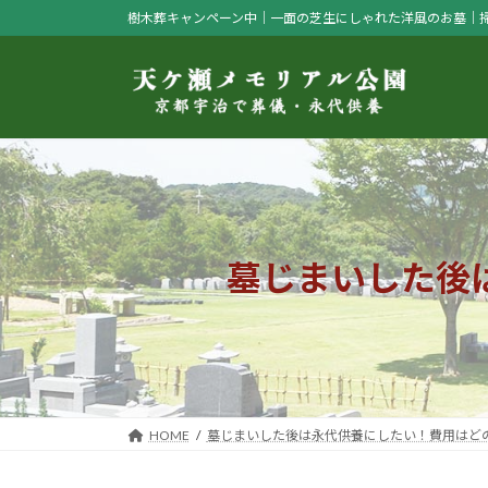
コ
ナ
樹木葬キャンペーン中｜一面の芝生にしゃれた洋風のお墓｜
ン
ビ
テ
ゲ
ン
ー
ツ
シ
へ
ョ
ス
ン
キ
に
ッ
移
プ
動
墓じまいした後
HOME
墓じまいした後は永代供養にしたい！費用はど