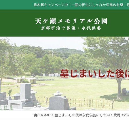
コ
ナ
樹木葬キャンペーン中｜一面の芝生にしゃれた洋風のお墓｜
ン
ビ
テ
ゲ
ン
ー
ツ
シ
へ
ョ
ス
ン
キ
に
ッ
移
プ
動
墓じまいした後
HOME
墓じまいした後は永代供養にしたい！費用はど