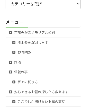
テ
ゴ
リ
メニュー
ー
京都天が瀬メモリアル公園
樹木葬を深堀します
お骨納め
葬儀
供養の事
家での祀り方
安心できるお墓の探した方教えます
ここでしか聞けないお墓の裏話