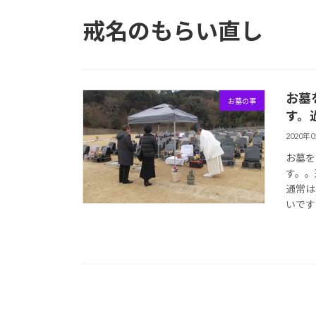
戒名のもらい直し
お墓
お墓の事
す。
2020年
お墓を
す。。
通常は
いです