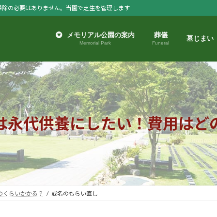
掃除の必要はありません。当園で芝生を管理します
メモリアル公園の案内
葬儀
墓じまい
Memorial Park
Funeral
は永代供養にしたい！費用はど
のくらいかかる？
戒名のもらい直し