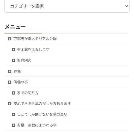
テ
ゴ
リ
ー
メニュー
京都天が瀬メモリアル公園
樹木葬を深堀します
お骨納め
葬儀
供養の事
家での祀り方
安心できるお墓の探した方教えます
ここでしか聞けないお墓の裏話
お墓・宗教にまつわる事