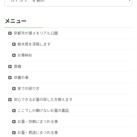
ゴ
リ
ー
メニュー
京都天が瀬メモリアル公園
樹木葬を深堀します
お骨納め
葬儀
供養の事
家での祀り方
安心できるお墓の探した方教えます
ここでしか聞けないお墓の裏話
お墓・宗教にまつわる事
お墓・葬送にまつわる事