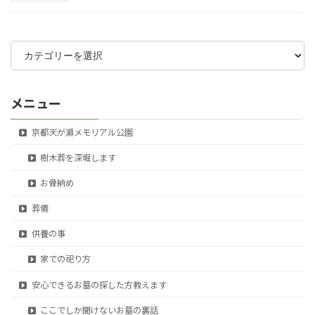
カ
テ
ゴ
リ
ー
メニュー
京都天が瀬メモリアル公園
樹木葬を深堀します
お骨納め
葬儀
供養の事
家での祀り方
安心できるお墓の探した方教えます
ここでしか聞けないお墓の裏話