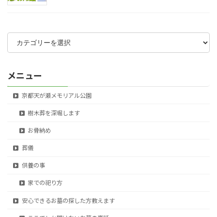
カ
テ
ゴ
リ
ー
メニュー
京都天が瀬メモリアル公園
樹木葬を深堀します
お骨納め
葬儀
供養の事
家での祀り方
安心できるお墓の探した方教えます