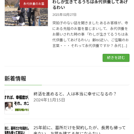
わしが生きてるうちは永代供養してあげ
永代供養のお墓
るわい
2021年02月27日
突拍子のない話を聞きました あるお客様が、寺
にある先祖のお墓を墓じまいして、 永代供養を
お願いされた時の事 「わしが生きてるうちは永
代供養してあげるわい」 齢80近い、ご住職のお
言葉・・・ それって永代供養ですか？ 永代 […]
続きを読む
新着情報
終活を進めると、人は本当に幸せになるの？
2024年11月15日
25年前に、墓所だけを契約したが、長男も帰って
来ない。お墓を建てる気にならない