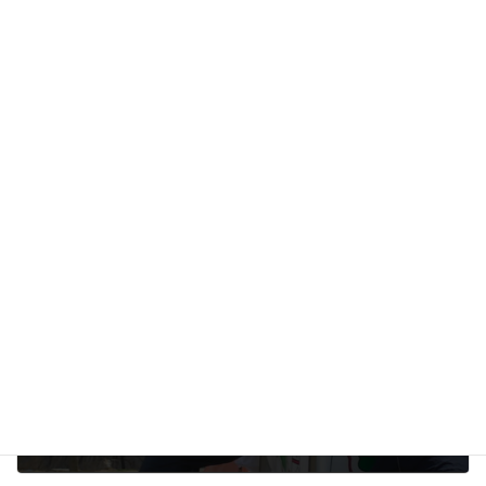
Facebook
twitter
Hatena
LINE
Copy
【お客様の声】現場にいる村上との会話です。
、
カテゴリー
樹木葬
前の記事
4月8日、花まつり(釈尊降誕会)
2020年03月14日