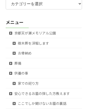
テ
ゴ
リ
メニュー
ー
京都天が瀬メモリアル公園
樹木葬を深堀します
お骨納め
葬儀
供養の事
家での祀り方
安心できるお墓の探した方教えます
ここでしか聞けないお墓の裏話