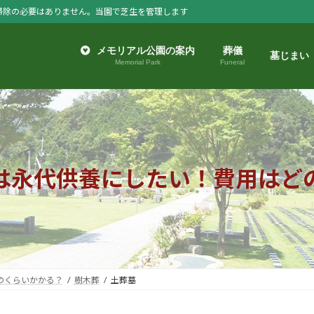
掃除の必要はありません。当園で芝生を管理します
メモリアル公園の案内
葬儀
墓じまい
Memorial Park
Funeral
は永代供養にしたい！費用はど
のくらいかかる？
樹木葬
土葬墓