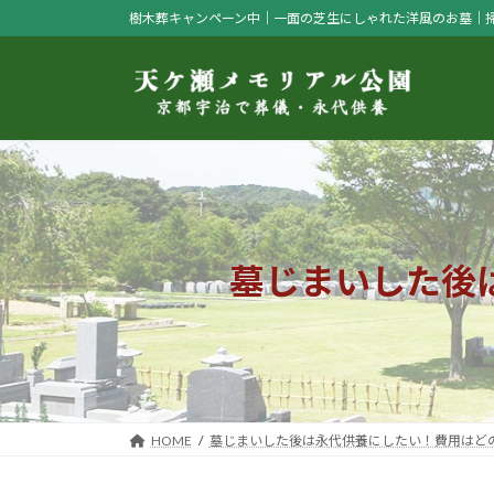
コ
ナ
樹木葬キャンペーン中｜一面の芝生にしゃれた洋風のお墓｜
ン
ビ
テ
ゲ
ン
ー
ツ
シ
へ
ョ
ス
ン
キ
に
ッ
移
プ
動
墓じまいした後
HOME
墓じまいした後は永代供養にしたい！費用はど