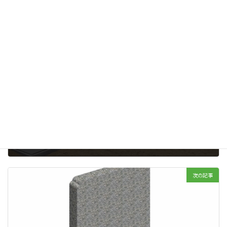
【お客様の声】現場にいる村上との会話です。
、
カテゴリー
女性だけのお墓
主人の墓
女の墓
女性のお墓
タグ
前の記事
神道信者様の納骨：京都天が瀬メモリアル公園
2020年03月03日
次の記事