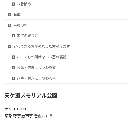
お骨納め
葬儀
供養の事
家での祀り方
安心できるお墓の探した方教えます
ここでしか聞けないお墓の裏話
お墓・宗教にまつわる事
お墓・葬送にまつわる事
天ケ瀬メモリアル公園
〒611-0021
京都府宇治市宇治金井戸8-1