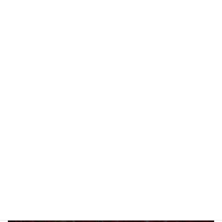
2020年03月04日
【お客様の声】後妻の方のお墓② 京都天が瀬メモリアル公園
2020年02月29日
女性だけのお墓
カテゴリー
女の墓
女性のお墓
タグ
前の記事
桜も終わり、コロナのせいか墓参も少ない昭和の日（祝）です