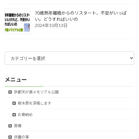
70歳熟年離婚からのリスタート、不安がいっぱ
い。どうすればいいの
2024年10月13日
カ
テ
ゴ
リ
ー
メニュー
京都天が瀬メモリアル公園
樹木葬を深堀します
お骨納め
葬儀
供養の事