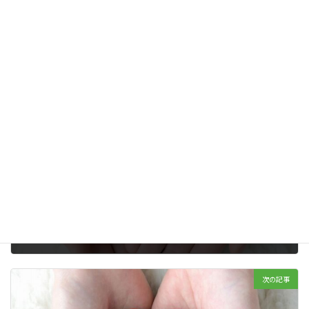
お墓の事
、
樹木葬
カテゴリー
49日
お墓
京都天が瀬メモリアル公園
先祖供養
タグ
夫婦のお墓
桜下庭園樹木葬
永代供養墓
納骨
終活カウンセラー
芝生墓所
前の記事
夏の終わりに・・・
2016年09月10日
次の記事