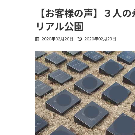
【お客様の声】３人の
リアル公園
最
2020年02月20日
2020年02月23日
終
更
新
日
時
: