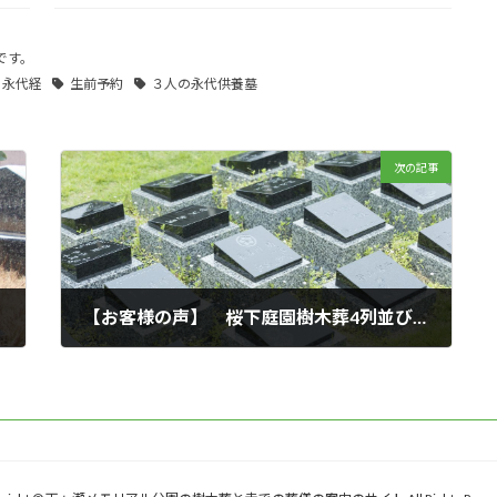
です。
永代経
生前予約
３人の永代供養墓
次の記事
【お客様の声】 桜下庭園樹木葬4列並び 天が瀬メモリアル公園
2020年02月21日