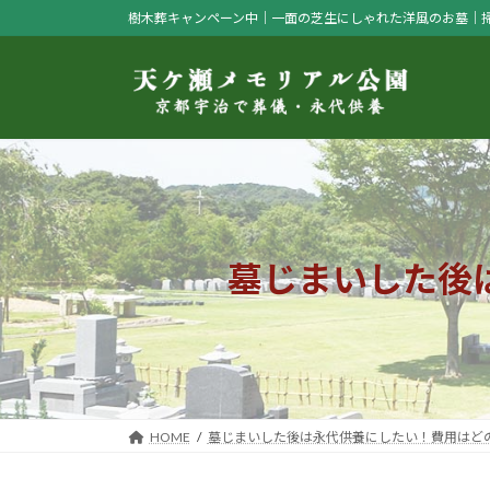
コ
ナ
樹木葬キャンペーン中｜一面の芝生にしゃれた洋風のお墓｜
ン
ビ
テ
ゲ
ン
ー
ツ
シ
へ
ョ
ス
ン
キ
に
ッ
移
プ
動
墓じまいした後
HOME
墓じまいした後は永代供養にしたい！費用はど