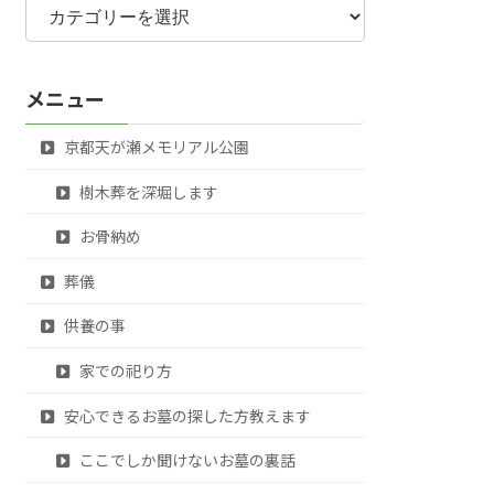
テ
ゴ
リ
メニュー
ー
京都天が瀬メモリアル公園
樹木葬を深堀します
お骨納め
葬儀
供養の事
家での祀り方
安心できるお墓の探した方教えます
ここでしか聞けないお墓の裏話