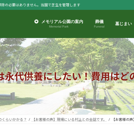
掃除の必要はありません。当園で芝生を管理します
メモリアル公園の案内
葬儀
墓じまい
Memorial Park
Funeral
は永代供養にしたい！費用はど
のくらいかかる？
【お客様の声】現場にいる村上との会話です。
【お客様の声