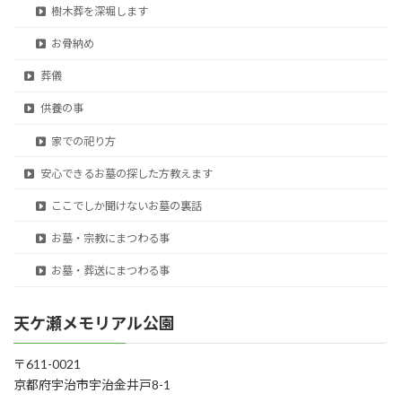
樹木葬を深堀します
お骨納め
葬儀
供養の事
家での祀り方
安心できるお墓の探した方教えます
ここでしか聞けないお墓の裏話
お墓・宗教にまつわる事
お墓・葬送にまつわる事
天ケ瀬メモリアル公園
〒611-0021
京都府宇治市宇治金井戸8-1