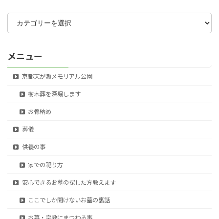
カ
テ
ゴ
リ
ー
メニュー
京都天が瀬メモリアル公園
樹木葬を深堀します
お骨納め
葬儀
供養の事
家での祀り方
安心できるお墓の探した方教えます
ここでしか聞けないお墓の裏話
お墓・宗教にまつわる事