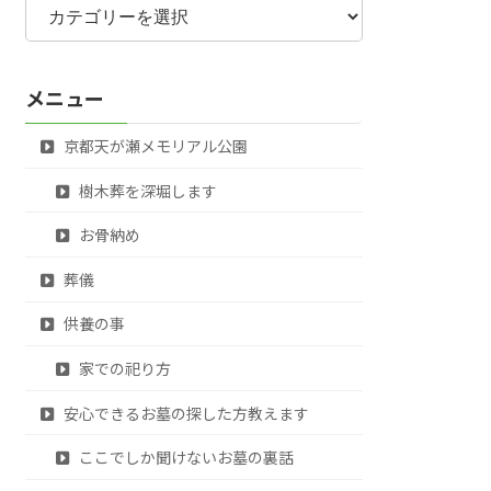
テ
ゴ
リ
メニュー
ー
京都天が瀬メモリアル公園
樹木葬を深堀します
お骨納め
葬儀
供養の事
家での祀り方
安心できるお墓の探した方教えます
ここでしか聞けないお墓の裏話