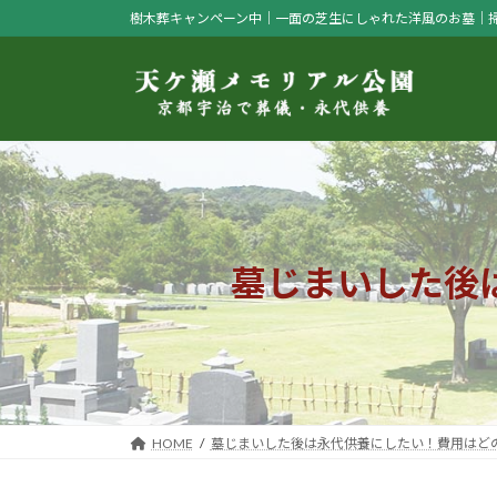
コ
ナ
樹木葬キャンペーン中｜一面の芝生にしゃれた洋風のお墓｜
ン
ビ
テ
ゲ
ン
ー
ツ
シ
へ
ョ
ス
ン
キ
に
ッ
移
プ
動
墓じまいした後
HOME
墓じまいした後は永代供養にしたい！費用はど