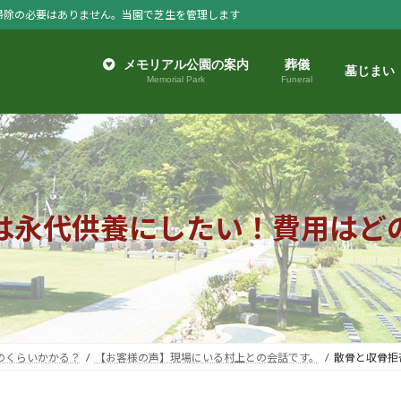
掃除の必要はありません。当園で芝生を管理します
メモリアル公園の案内
葬儀
墓じまい
Memorial Park
Funeral
は永代供養にしたい！費用はど
のくらいかかる？
【お客様の声】現場にいる村上との会話です。
散骨と収骨拒否.