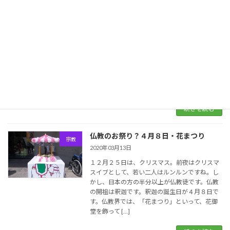
４月８日、釈迦の降誕祭・花御堂・灌仏
宗教
会・散華
2021年04月08日
４月８日は、仏教寺院において、最も大事な日
です。釈迦誕生の日です。 釈迦の降誕祭の日で
す。各寺院では、花御堂を置いて、甘茶をかけ
て、お祝いをします。これは、仏教寺院では、
絶対にするべき、最も大事な宗教行事なので
す。春彼岸 […]
続きを読む
仏教のお祭り？４月８日・花まつり
宗教
2020年03月13日
１２月２５日は、クリスマス。前夜はクリスマ
スイブとして、若い二人はルンルンですね。し
かし、日本の方の半分以上が仏教徒です。仏教
の開祖は釈迦です。釈迦の誕生日が４月８日で
す。仏教界では、「花まつり」といって、花御
堂を飾って […]