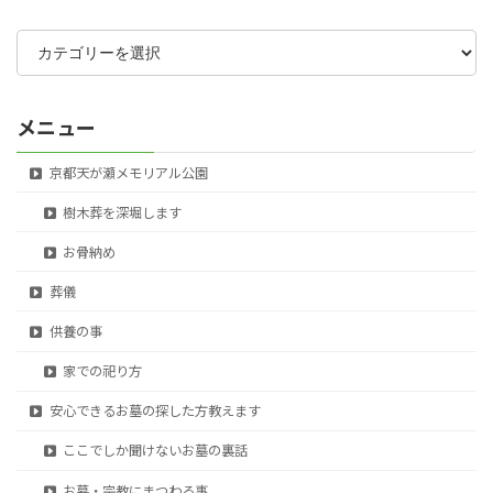
カ
テ
ゴ
リ
ー
メニュー
京都天が瀬メモリアル公園
樹木葬を深堀します
お骨納め
葬儀
供養の事
家での祀り方
安心できるお墓の探した方教えます
ここでしか聞けないお墓の裏話
お墓・宗教にまつわる事